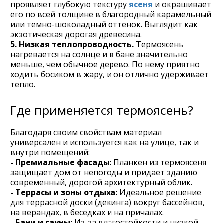
проявляет глубокую текстуру
ясеня
и окрашивает
его по всей толщине в благородный карамельный
или темно-шоколадный оттенок. Выглядит как
экзотическая дорогая древесина.
5. Низкая теплопроводность.
Термоясень
нагревается на солнце и в бане значительно
меньше, чем обычное дерево. По нему приятно
ходить босиком в жару, и он отлично удерживает
тепло.
Где применяется термоясень?
Благодаря своим свойствам материал
универсален и используется как на улице, так и
внутри помещений:
- Премиальные фасады:
Планкен из термоясеня
защищает дом от непогоды и придает зданию
современный, дорогой архитектурный облик.
- Террасы и зоны отдыха:
Идеальное решение
для террасной доски (декинга) вокруг бассейнов,
на верандах, в беседках и на причалах.
- Бани и сауны:
Из-за влагостойкости и низкой